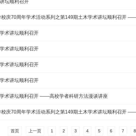
木讲坛顺利召开
校庆70周年学术活动系列之第149期土木学术讲坛顺利召开 
木学术讲坛顺利召开
木学术讲坛顺利召开
木学术讲坛顺利召开
木学术讲坛顺利召开
木学术讲坛顺利召开 ——高校学者科研方法漫谈讲座
校庆70周年学术活动系列之第149期土木学术讲坛顺利召开 
首页
上一页
1
2
3
4
5
6
7
8