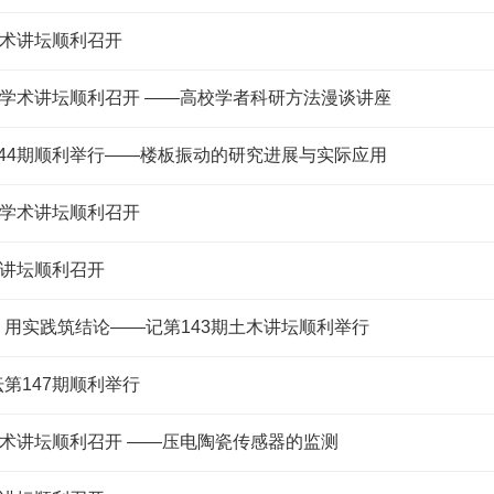
学术讲坛顺利召开
木学术讲坛顺利召开 ——高校学者科研方法漫谈讲座
44期顺利举行——楼板振动的研究进展与实际应用
木学术讲坛顺利召开
木讲坛顺利召开
用实践筑结论——记第143期土木讲坛顺利举行
第147期顺利举行
学术讲坛顺利召开 ——压电陶瓷传感器的监测