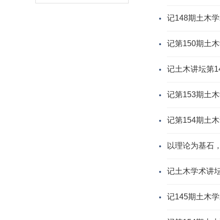
记148期土木
记第150期土
记土木讲坛第1
记第153期土
记第154期土
以理论为基石，
记土木学术讲坛
记145期土木