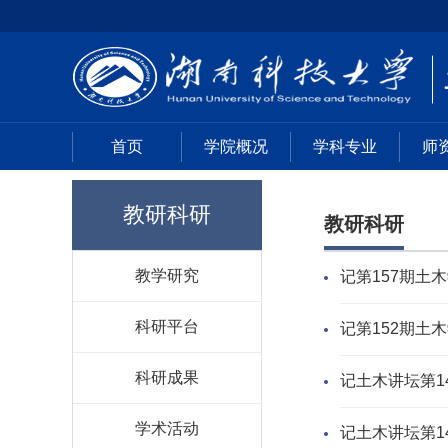
首页
学院概况
学科专业
师
教研科研
教研科研
教学研究
记第157期土
科研平台
记第152期土
科研成果
记土木讲坛第1
学术活动
记土木讲坛第1