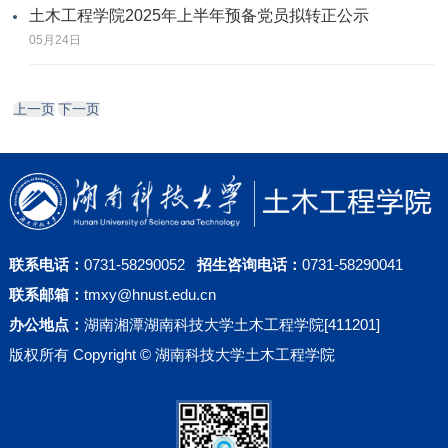
土木工程学院2025年上半年预备党员拟转正公示
05月24日
上一页
下一页
联系电话：
0731-58290052
招生咨询电话：
0731-58290041
联系邮箱：
tmxy@hnust.edu.cn
办公地点：
湖南湘潭湖南科技大学土木工程学院[411201]
版权所有 Copyright © 湖南科技大学土木工程学院