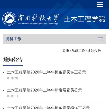
党群工作
首页
党群工作
通知公告
/
/
通知公告
土木工程学院2026年上半年预备党员转正公示
06月09日
土木工程学院2026年上半年新发展党员公示
05月27日
土木工程学院2026年上半年预备党员拟转正公示