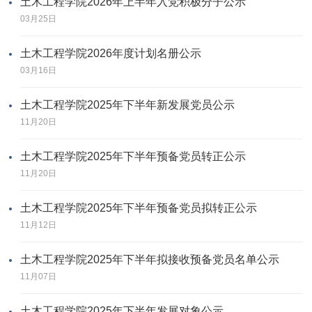
土木工程学院2026年上半年入党积极分子公示
03月25日
土木工程学院2026年度计划名册公示
03月16日
土木工程学院2025年下半年新发展党员公示
11月20日
土木工程学院2025年下半年预备党员转正公示
11月20日
土木工程学院2025年下半年预备党员拟转正公示
11月12日
土木工程学院2025年下半年拟接收预备党员名单公示
11月07日
土木工程学院2025年下半年发展对象公示