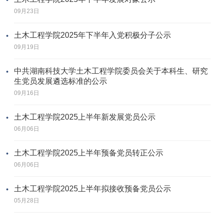
09月23日
土木工程学院2025年下半年入党积极分子公示
09月19日
中共湖南科技大学土木工程学院委员会关于本科生、研究
生党员发展遴选标准的公示
09月16日
土木工程学院2025上半年新发展党员公示
06月06日
土木工程学院2025上半年预备党员转正公示
06月06日
土木工程学院2025上半年拟接收预备党员公示
05月28日