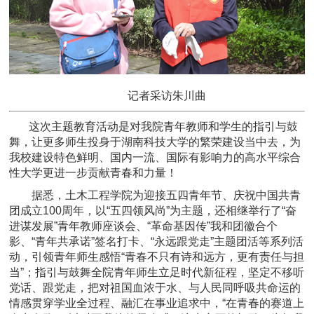
记者采访朱川曲
这次主题教育活动是对我院青年教师和学生的指引与鼓
舞，让更多师生投身于湖南科技大学的繁荣建设当中去，为
我校建设特色鲜明、国内一流、国际有影响力的高水平综合
性大学更进一步贡献青春和力量！
据悉，土木工程学院为迎接五四青年节、庆祝中国共青
团成立
100周年，以“五四领风尚”为主题，还相继举行了“奋
进谋发展”青年教师座谈会、“革命基因传”我和团徽合个
影、“青年共承诺”签名打卡、“永远跟党走”主题团活等系列活
动，引领青年师生感悟“
青春不只有诗和远方，更有责任与担
当
”；指引与鼓舞全院青年师生
立足时代新征程，坚定不移听
党话、跟党走，把对祖国血浓于水、与人民同呼吸共命运的
情感贯穿学业全过程、融汇在事业追求中
，
“在青春的赛道上