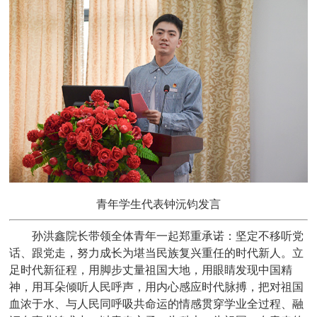
青年学生代表钟沅钧发言
孙洪鑫院长带领全体青年一起郑重承诺：坚定不移听党
话、跟党走，努力成长为堪当民族复兴重任的时代新人。立
足时代新征程，用脚步丈量祖国大地，用眼睛发现中国精
神，用耳朵倾听人民呼声，用内心感应时代脉搏，把对祖国
血浓于水、与人民同呼吸共命运的情感贯穿学业全过程、融