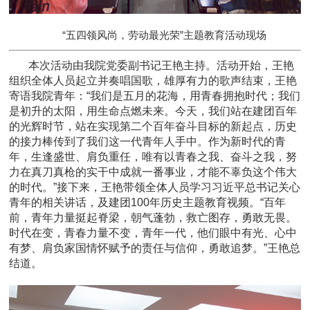
“五四领风尚，劳动最光荣”主题教育活动现场
本次活动由我院党委副书记王艳主持。活动开始，王艳
组织全体人员起立并奏唱国歌，雄厚有力的歌声结束，王艳
寄语我院青年：“我们是五月的花海，用青春拥抱时代；我们
是初升的太阳，用生命点燃未来。今天，我们站在建团百年
的光辉时节，站在实现第二个百年奋斗目标的新起点，历史
的接力棒传到了我们这一代青年人手中。作为新时代的青
年，生逢盛世、肩负重任，唯有以青春之我、奋斗之我，努
力在真刀真枪的实干中成就一番事业，才能不辜负这个伟大
的时代。”接下来，王艳带领全体人员学习习近平总书记关心
青年的相关讲话，及建团100年历史主题教育视频。“百年
前，青年力量挺起脊梁，朝气蓬勃，救亡图存，勇敢无畏。
时代在变，青春力量不变，青年一代，他们眼中有光、心中
有梦、
肩负家国情怀赋予的责任与信仰，勇敢追梦。”王艳总
结道。