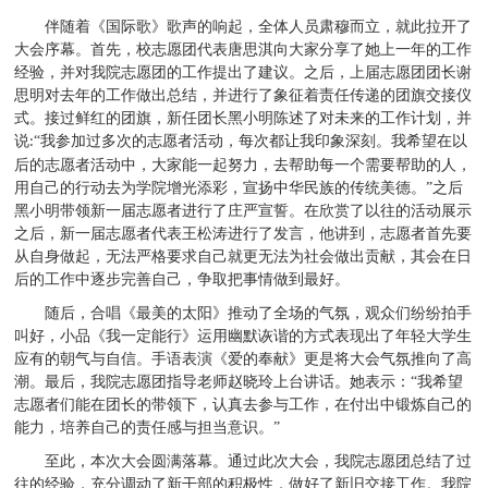
伴随着《国际歌》歌声的响起，全体人员肃穆而立，就此拉开了
大会序幕。首先，校志愿团代表唐思淇向大家分享了她上一年的工作
经验，并对我院志愿团的工作提出了建议。之后，上届志愿团团长谢
思明对去年的工作做出总结，并进行了象征着责任传递的团旗交接仪
式。接过鲜红的团旗，新任团长黑小明陈述了对未来的工作计划，并
说
“我参加过多次的志愿者活动，每次都让我印象深刻。我希望在以
:
后的志愿者活动中，大家能一起努力，去帮助每一个需要帮助的人，
用自己的行动去为学院增光添彩，宣扬中华民族的传统美德。”之后
黑小明带领新一届志愿者进行了庄严宣誓。在欣赏了以往的活动展示
之后，新一届志愿者代表王松涛进行了发言，他讲到，志愿者首先要
从自身做起，无法严格要求自己就更无法为社会做出贡献，其会在日
后的工作中逐步完善自己，争取把事情做到最好。
随后，合唱《最美的太阳》推动了全场的气氛，观众们纷纷拍手
叫好，小品《我一定能行》运用幽默诙谐的方式表现出了年轻大学生
应有的朝气与自信。手语表演《爱的奉献》更是将大会气氛推向了高
潮。最后，我院志愿团指导老师赵晓玲上台讲话。她表示：“我希望
志愿者们能在团长的带领下，认真去参与工作，在付出中锻炼自己的
能力，培养自己的责任感与担当意识。”
至此，本次大会圆满落幕。通过此次大会，我院志愿团总结了过
往的经验，充分调动了新干部的积极性，做好了新旧交接工作。我院