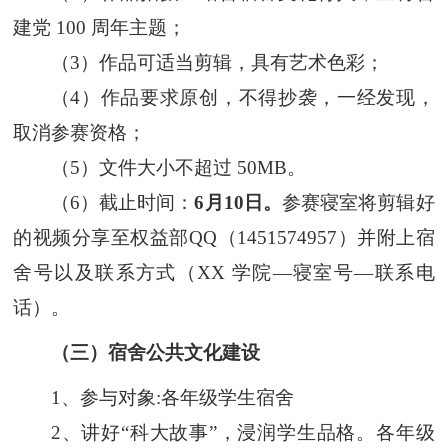
建党 100 周年主题；
（
3
）作品可适当剪辑，具有艺术色彩；
（
4
）作品要求原创，不得抄袭，一经发现，
取消参赛资格；
（
5
）文件大小不超过 50MB。
（6）截止时间：
6月1
0
日
。
参赛寝室将剪辑好
的视频分享至
权益部QQ（1451574957）
并附上宿
舍号以及联系方式
（XX 学院—寝室号—联系电
话）
。
（
三
）宿舍公共文化建设
1
、参与对象:
各年级学生宿舍
2
、讲好“科大故事”，浸润学生品格。各
年级