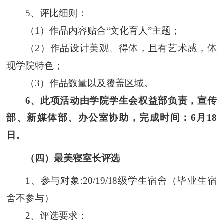
5
、评比细则：
（
1
）作品内容贴合“文化育人”主题；
（
2
）作品设计美观、得体，且有艺术感，体
现学院特色；
（
3
）作品数量以及覆盖区域
。
6、此项活动由
学院
学生会权益部
负责，宣传
部、新媒体部、办公室协助，
完成时间
：6月1
8
日。
（
四
）最美寝室长评选
1
、
参与对象:
20/19/18级
学生宿舍（毕业生宿
舍不参与）
2
、评选要求：