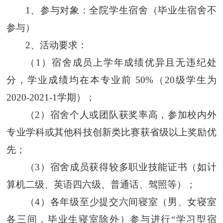
1
、参与对象：全
院
学生宿舍（毕业生宿舍不
参与）
2
、活动要求：
（
1
）宿舍成员上学年成绩优异且无违纪处
分，学业成绩均在本专业前 50%
（
2
0级学
生为
2020
-2021
-
1
学期
）
；
（
2
）宿舍个人或团队获奖率高，参加校内外
专业学科或其他科技创新类比赛获省级以上奖励优
先；
（
3
）宿舍成员获得较多职业技能证书（如计
算机二级、英语四六级、普通话、驾照等）；
（
4
）
各年级至少提交六间寝室（男、女寝室
各三间，毕业生寝室除外）参与进行
“学习型宿