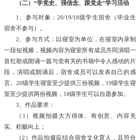
（
二
）“学党史、强信念、跟党走”学习活动
1
、参与对象
：
20/19/18级
学生宿舍（毕业生
宿舍不参与）
。
2
、参与方式：以寝室为单位，在寝室内录制
一段短视频，视频内容为寝室所有成员共同演唱一
首红歌或朗诵一篇与党有关的书籍中令人感动的片
段，演唱或朗诵后，宿舍成员可以发表自己的感
言。
20级学生寝室至少提供三份视频，19级学生寝
室至少提供两份视频，18级学生可以自愿参加。
3
、作品要求：
（
1
）视频拍摄大方得体、有创意、内容充
实、积极向上；
（
2
）作品拍摄应结合宿舍文化育人，且符合