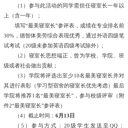
（
1
）参与此活动的同学需担任寝室长一年以
上（含一年）；
填写“最美寝室长”参评表，成绩在专业排名前
30%，德智体美劳综合表现优秀，通过外语四级笔
试考试（20级未参加英语四级考试除外）;
（
2
）寝室长思想端正，曾为学校、学院、班
级或者社会做出贡献；
（3）学院将评选出至少10名最美寝室长并对
其进行表彰（学习型宿舍的寝室长优先考虑）最后
学院将
推荐1名“最美寝室长”，参与校级评审（附
件2“最美寝室长”参评表）
（4）截止时间：
6月1
3
日
（
5
）
参与方式
：
20级学生发送至QQ
：