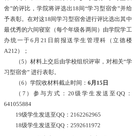
舍”
的评比
，
学院将评选出18间“学习型宿舍”并给
予表彰。在对这18间学习型宿舍进行评比选出其中
最优秀的六间寝室（每个年级各两间）由学院学工
办统一
于6月21日前报送学生管理科（立德楼
A212）；
（
5
）材料上交后由学校组织评审，对相关“学
习型宿舍” 进行表彰。
（
6
）
学院收材料截止时间：
6月1
5
日
（
7
）
参与方式
：
20级学生发送至QQ
：
641055884
19级学生发送至QQ：2162262965
18级学生发送至QQ
：
2592611972