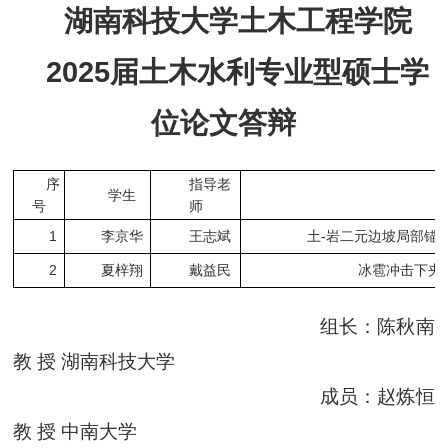
湖南科技大学土木工程学院
2025届土木水利专业型
硕士
学
位论文
答辩
序
指导老
学生
号
师
1
李京华
王志斌
土-岩二元边坡局部锚
2
夏梓翔
戴益民
冰雹冲击下夹
组长：陈秋南
教
授 湖南科技大学
成员：赵炼恒
教
授 中南大学