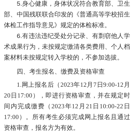
5.身心健康，身体状况符合教育部、卫生
部、中国残联联合印发的《普通高等学校招生
体检工作指导意见》规定的体检标准。
6.有违法违纪受处分记录、有剽窃他人学
术成果行为，未按规定缴清各类费用、个人档
案材料未按规定转入学校的，不参加选拔。
四、考生报名、缴费及资格审查
1.
网上报名后
（
202
3
年
1
2
月
7
日
9:00
-12
月
20
日
17:00
）
，即进行资格审查，并在规定时
间内完成缴费
（
202
3
年
12
月
21
日
10:00-22
日
17:00
）
。所有考生必须完成网上报名且通过
资格审查，报名方为有效。