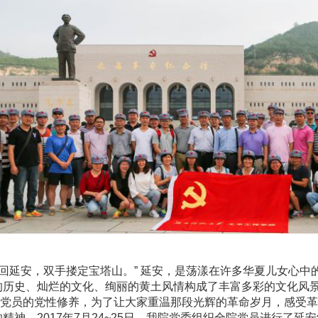
梦回延安，双手搂定宝塔山。” 延安，是荡漾在许多华夏儿女心
的历史、灿烂的文化、绚丽的黄土风情构成了丰富多彩的文化风
员的党性修养，为了让大家重温那段光辉的革命岁月，感受革
精神，2017年7月24~25日，我院党委组织全院党员进行了延