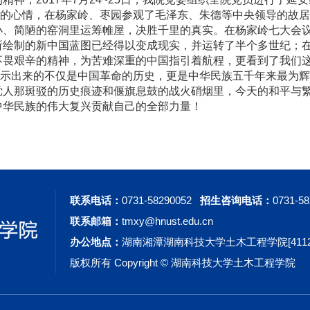
心情，在杨家岭、枣园参观了毛泽东、朱德等中央领导的故居
小、简陋的窑洞里运筹帷屋，决胜千里的真实。在杨家岭七大会
所绘制的新中国蓝图已经得以变成现实，并运转了半个多世纪；
不畏艰辛的精神，为苦难深重的中国指引着航程，更看到了我们
出来的不仅是中国革命的历史，更是中华民族五千年来最为辉
党人那斑驳的历史痕迹和偃旗息鼓的战火硝烟里，今天的和平与
中华民族的伟大复兴贡献自己的全部力量！
联系电话：
0731-58290052
招生咨询电话：
0731-5
联系邮箱：
tmxy@hnust.edu.cn
办公地点：
湖南湘潭湖南科技大学土木工程学院[41120
版权所有 Copyright © 湖南科技大学土木工程学院