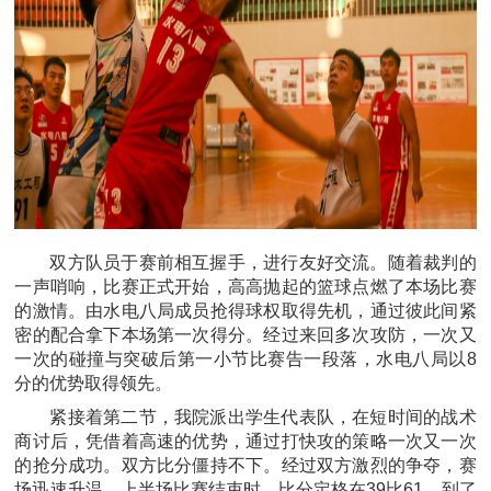
双方队员于赛前相互握手，进行友好交流。随着裁判的
一声哨响，比赛正式开始，高高抛起的篮球点燃了本场比赛
的激情。由水电八局成员抢得球权取得先机，通过彼此间紧
密的配合拿下本场第一次得分。经过来回多次攻防，一次又
一次的碰撞与突破后第一小节比赛告一段落，水电八局以8
分的优势取得领先。
紧接着第二节，我院派出学生代表队，在短时间的战术
商讨后，凭借着高速的优势，通过打快攻的策略一次又一次
的抢分成功。双方比分僵持不下。经过双方激烈的争夺，赛
场迅速升温。上半场比赛结束时，比分定格在39比61。到了