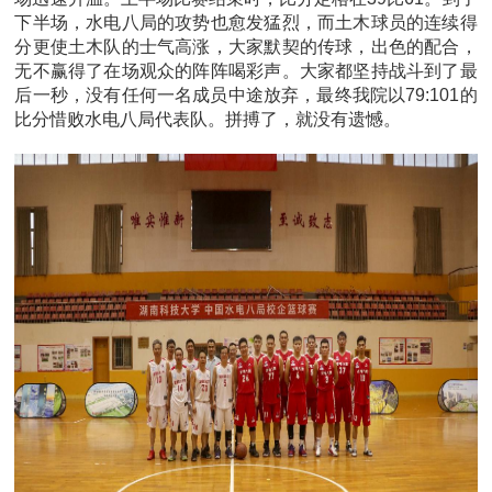
下半场，水电八局的攻势也愈发猛烈，而土木球员的连续得
分更使土木队的士气高涨，大家默契的传球，出色的配合，
无不赢得了在场观众的阵阵喝彩声。大家都坚持战斗到了最
后一秒，没有任何一名成员中途放弃，最终我院以79:101的
比分惜败水电八局代表队。拼搏了，就没有遗憾。