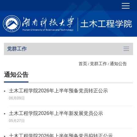
党群工作
首页
党群工作
通知公告
/
/
通知公告
土木工程学院2026年上半年预备党员转正公示
06月09日
土木工程学院2026年上半年新发展党员公示
05月27日
土木工程学院2026年上半年预备党员拟转正公示