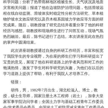
科学问题；分析了热带雨林地区植被生长、天气状况及地质
灾害相关问题；报道了他在边坡防护治理问题，包括滑坡远
程在线自动监测、滑坡体实时稳定性分析方法研究、草本植
物护坡水文效应研究以及乔木根系固坡力学效应等方面的研
究成果。随后，胡教授做了研究总结并着重分享了他的科研
经历与感想。胡教授和现场师生进行了问答互动，现场气氛
热烈融洽。最后，陈书记进行了总结。本次讲座至此在热烈
的掌声中圆满结束。
此次讲座胡教授通过自身的科研工作经历，丰富和拓宽
了我院学生的专业视野，为在座的师生们学习和科研提出了
宝贵的意见，展现了他在科研道路上的学者风范和对工作的
饱满热情，激发了学生对科学研究的兴趣，为他们在以后的
学习道路上提供了帮助，有利于我院人才培养工作。
链接：
胡伟，男，1982年7月出生，湖北松滋人。博士，教
授，硕士生导师，国家注册土木工程师（岩土），加拿大皇
家军事学院访问学者；全国土力学与基础工程青年工作委员
会/学术委员会委员，全国岩土工程防震减灾青年工作委员会