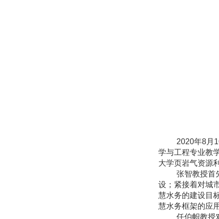
2020
年
8
月
1
学与工程专业教
大学页岩气资源
张智教授首
设；紧接着对城
慧水务的建设目
慧水务框架的应
任伯帜教授