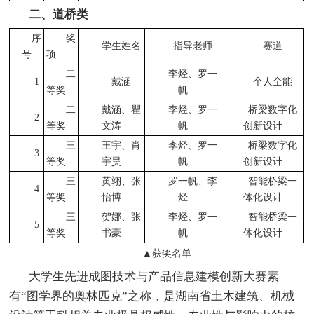
二、道桥类
序
奖
学生姓名
指导老师
赛道
号
项
二
李烃、罗一
1
戴涵
个人全能
等奖
帆
二
戴涵、瞿
李烃、罗一
桥梁数字化
2
等奖
文涛
帆
创新设计
三
王宇、肖
李烃、罗一
桥梁数字化
3
等奖
宇昊
帆
创新设计
三
黄翊、张
罗一帆、李
智能桥梁一
4
等奖
怡博
烃
体化设计
三
贺娜、张
李烃、罗一
智能桥梁一
5
等奖
书豪
帆
体化设计
▲获奖名单
大学生先进成图技术与产品信息建模创新大赛素
有“图学界的奥林匹克”之称，是湖南省土木建筑、机械