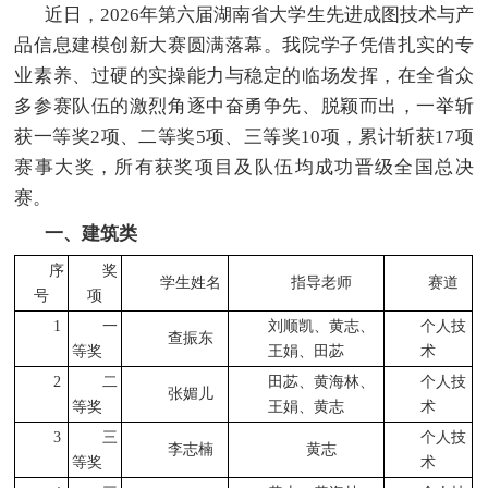
近日，2026年第六届湖南省大学生先进成图技术与产
品信息建模创新大赛圆满落幕。我院学子凭借扎实的专
业素养、过硬的实操能力与稳定的临场发挥，在全省众
多参赛队伍的激烈角逐中奋勇争先、脱颖而出，一举斩
获一等奖2项、二等奖5项、三等奖10项，累计斩获17项
赛事大奖，所有获奖项目及队伍均成功晋级全国总决
赛。
一、建筑类
序
奖
学生姓名
指导老师
赛道
号
项
1
一
刘顺凯、黄志、
个人技
查振东
等奖
王娟、田苾
术
2
二
田苾、黄海林、
个人技
张媚儿
等奖
王娟、黄志
术
3
三
个人技
李志楠
黄志
等奖
术